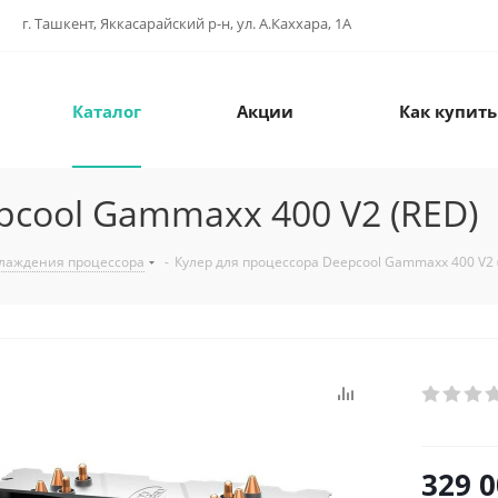
г. Ташкент, Яккасарайский р-н, ул. А.Каххара, 1А
Каталог
Акции
Как купить
pcool Gammaxx 400 V2 (RED)
лаждения процессора
-
Кулер для процессора Deepcool Gammaxx 400 V2 
329 