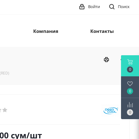
Войти
Поиск
Компания
Контакты
0
(RED)
0
0
000
сум
/шт