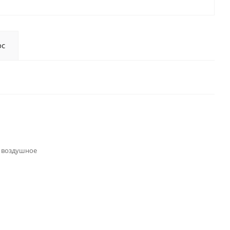
ос
 воздушное