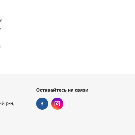
й
M
в
Оставайтесь на связи
ий р-н,