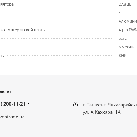
илятора
27.8 дБ
4
а
Алюмини
а от материнской платы
4-pin PW
есть
6 месяце
ль
КНР
акты
) 200-11-21
г. Ташкент, Яккасарайск
ул. А.Каххара, 1А
ventrade.uz