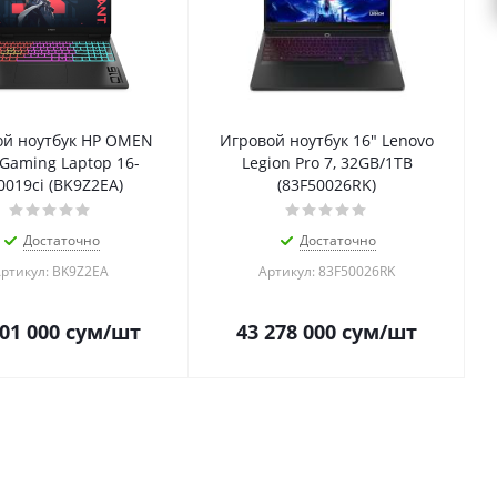
ой ноутбук HP OMEN
Игровой ноутбук 16" Lenovo
Gaming Laptop 16-
Legion Pro 7, 32GB/1TB
0019ci (BK9Z2EA)
(83F50026RK)
Достаточно
Достаточно
ртикул: BK9Z2EA
Артикул: 83F50026RK
01 000
сум
/шт
43 278 000
сум
/шт