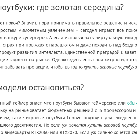
оутбуки: где золотая середина?
ает покоя? Значит, пора принимать правильное решение и иск
простым мимолетным увлечением – сегодня играют все поко
бя в шкуре супергероя. А если использовать виртуальную или 
страх при прыжках с парашютом и даже походить над бездной. 
продукт развития интеллекта. Единственной преградой к завет
щие гаджеты на рынке. Однако здесь есть свои хитрости, кот
ит забывать про акции, чтобы выгодно
купить
игровые ноутбук
модели остановиться?
ный геймер знает, что ноутбуки бывают геймерские или
обы
льку на рынке хватает бюджетных решений с i5 процессором и
очем, такие игровые ноутбуки Lenovo подходят для ежедневн
ошлого десятилетия. Но если уж
хочется купить игровой ноутбу
нно видеокарты RTX2060 или RTX2070. Если уж сильно хочется 