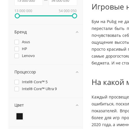
Игровые н
13 000 000
54 000 050
Бум на Pubg не д
перестали быть 
Бренд
почувствовать се
Asus
ощущение высоты, 
HP
просто красивый 
Lenovo
самые дорогостоя
бюджета. И не сто
Процессор
На какой 
Intel® Core™ 5
Intel® Core™ Ultra 9
Каждый просвещен
ошибиться, поско
Цвет
показателей. Впр
более для игр пр
2020 года, а име