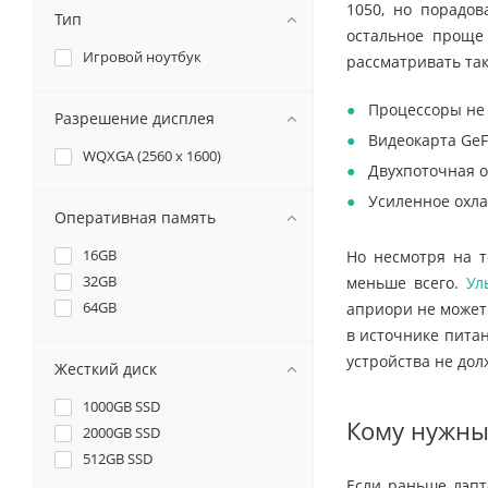
1050, но порадов
Тип
остальное проще
Игровой ноутбук
рассматривать та
Процессоры не 
Разрешение дисплея
Видеокарта GeF
WQXGA (2560 x 1600)
Двухпоточная о
Усиленное охла
Оперативная память
16GB
Но несмотря на т
32GB
меньше всего.
Ул
64GB
априори не может 
в источнике пита
устройства не дол
Жесткий диск
1000GB SSD
Кому нужны 
2000GB SSD
512GB SSD
Если раньше лэпт