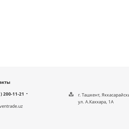
акты
) 200-11-21
г. Ташкент, Яккасарайск
ул. А.Каххара, 1А
ventrade.uz