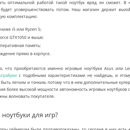
ать оптимальной работой такой ноутбук вряд ли сможет. В н
 будет усовершенствовать потом. Наш магазин держит
выго
кую комплектацию:
ниже i5 или Ryzen 5;
orce GTX1050 и выше;
перативная память;
ждение прямо в корпусе.
о, что приобретаются именно игровые ноутбуки Asus или Le
ьтрабуки
с подобными характеристиками не найдешь, и этом
быть легким и тонким, потому что в нем дополнительные кулер
ния более высокой мощности автономность игровых ноутбуков с
жны волновать покупателя.
ноутбуки для игр?
опы геймерам были противопоказаны, то сегодня в них есть 