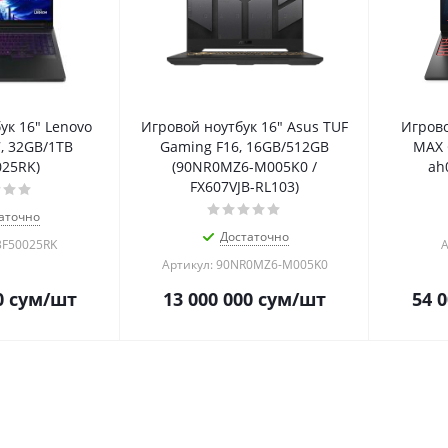
ук 16" Lenovo
Игровой ноутбук 16" Asus TUF
Игров
7, 32GB/1TB
Gaming F16, 16GB/512GB
MAX 
025RK)
(90NR0MZ6-M005K0 /
ah
FX607VJB-RL103)
аточно
Достаточно
3F50025RK
А
Артикул: 90NR0MZ6-M005K0
0
сум
/шт
13 000 000
сум
/шт
54 0