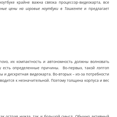
оутбуке крайне важна связка процессор-видеокарта, все
дные цены на игровые ноутбуки в Ташкенте
и предлагает
novo, их компактность и автономность должны волновать
у есть определенные причины. Во-первых, такой лэптоп
ы и дискретная видеокарта. Во-вторых – из-за потребности
водится к незначительной. Поэтому толщина корпуса и вес
как острая нужда, так и большой смысл. Обычно активный