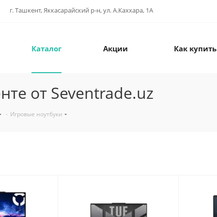
г. Ташкент, Яккасарайский р-н, ул. А.Каххара, 1А
Каталог
Акции
Как купить
те от Seventrade.uz
-
Игровые ноутбуки