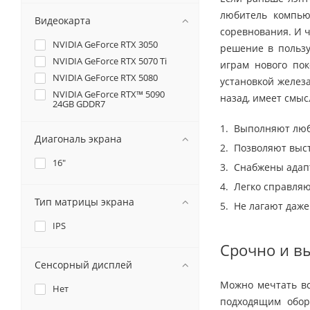
любитель компью
Видеокарта
соревнования. И ч
NVIDIA GeForce RTX 3050
решение в пользу
NVIDIA GeForce RTX 5070 Ti
играм нового пок
NVIDIA GeForce RTX 5080
установкой железа
NVIDIA GeForce RTX™ 5090
назад, имеет смыс
24GB GDDR7
Выполняют люб
Диагональ экрана
Позволяют выст
16"
Снабжены адап
Легко справляю
Тип матрицы экрана
Не лагают даже
IPS
Срочно и вы
Сенсорный дисплей
Можно мечтать вс
Нет
подходящим обор