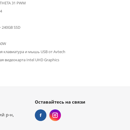
 THETA 31 PWM
4
+ 240GB SSD
450W
я клавиатура и мышь USB от Avtech
я видеокарта Intel UHD Graphics
Оставайтесь на связи
ий р-н,