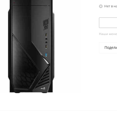
Нет в н
Наши менед
Подел