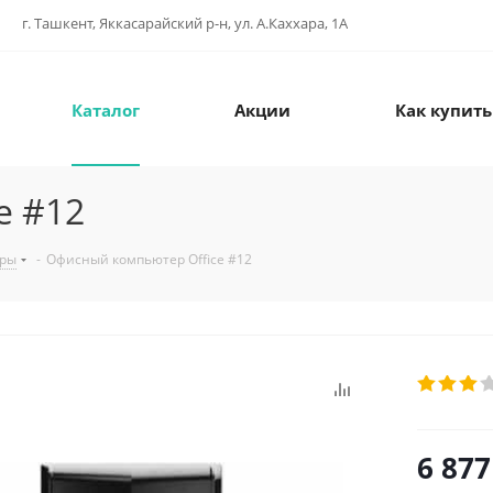
г. Ташкент, Яккасарайский р-н, ул. А.Каххара, 1А
Каталог
Акции
Как купить
e #12
ры
-
Офисный компьютер Office #12
6 877