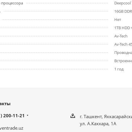
 процессора
Deepcool
ь
16GB DDR
Нет
1TB HDD 
Av-Tech
Av-Tech 
Проводна
Встроенна
1 год
акты
) 200-11-21
г. Ташкент, Яккасарайск
ул. А.Каххара, 1А
ventrade.uz