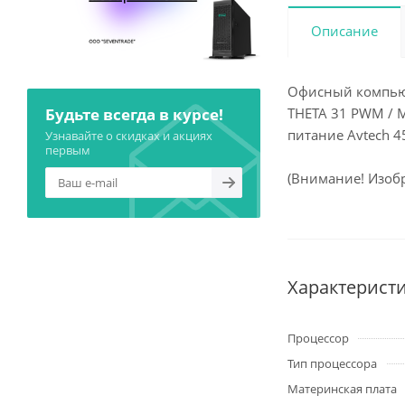
Описание
Офисный компьюте
Будьте всегда в курсе!
THETA 31 PWM / М
питание Avtech 4
Узнавайте о скидках и акциях
первым
(Внимание! Изобр
Характерист
Процессор
Тип процессора
Материнская плата