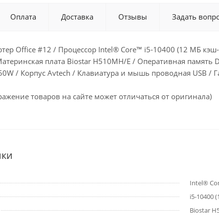
Оплата
Доставка
Отзывы
Задать вопр
р Office #12 / Процессор Intel® Core™ i5-10400 (12 МБ кэш-п
атеринская плата Biostar H510MH/E / Оперативная память 
50W / Корпус Avtech / Клавиатура и мышь проводная USB / Г
ажение товаров на сайте может отличаться от оригинала)
ики
Intel® Co
i5-10400 
Biostar 