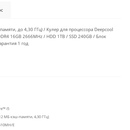
ос
амяти, до 4,30 ГГц) / Кулер для процессора Deepcool
DDR4 16GB 2666MHz / HDD 1TB / SSD 240GB / Блок
арантия 1 год
re™ i5
(12 МБ кэш-памяти, 4,30 ГГц)
H510MH/E