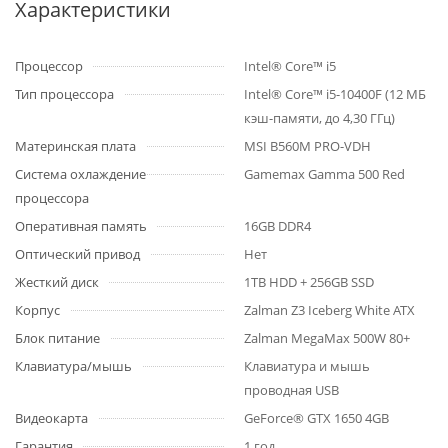
Характеристики
Процессор
Intel® Core™ i5
Тип процессора
Intel® Core™ i5-10400F (12 МБ
кэш-памяти, до 4,30 ГГц)
Материнская плата
MSI B560M PRO-VDH
Система охлаждение
Gamemax Gamma 500 Red
процессора
Оперативная память
16GB DDR4
Оптический привод
Нет
Жесткий диск
1TB HDD + 256GB SSD
Корпус
Zalman Z3 Iceberg White ATX
Блок питание
Zalman MegaMax 500W 80+
Клавиатура/мышь
Клавиатура и мышь
проводная USB
Видеокарта
GeForce® GTX 1650 4GB
Гарантия
1 год