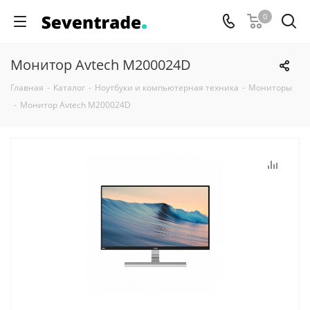
0
Монитор Avtech M200024D
Главная
-
Каталог
-
Ноутбуки и компьютерная техника
-
Мониторы
-
Монитор Avtech M200024D