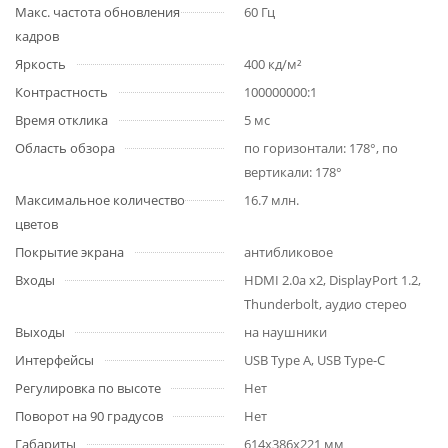
Макс. частота обновления
60 Гц
кадров
Яркость
400 кд/м²
Контрастность
100000000:1
Время отклика
5 мс
Область обзора
по горизонтали: 178°, по
вертикали: 178°
Максимальное количество
16.7 млн.
цветов
Покрытие экрана
антибликовое
Входы
HDMI 2.0a x2, DisplayPort 1.2,
Thunderbolt, аудио стерео
Выходы
на наушники
Интерфейсы
USB Type A, USB Type-C
Регулировка по высоте
Нет
Поворот на 90 градусов
Нет
Габариты
614x386x221 мм