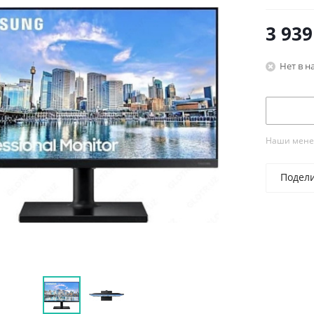
3 939
Нет в н
Наши менед
Подел