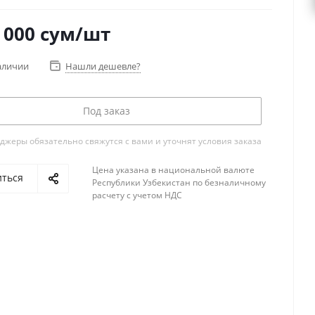
 000
сум
/шт
аличии
Нашли дешевле?
Под заказ
жеры обязательно свяжутся с вами и уточнят условия заказа
Цена указана в национальной валюте
иться
Республики Узбекистан по безналичному
расчету с учетом НДС