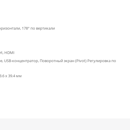
оризонтали, 178° по вертикали
rt, HDMI
ree, USB-концентратор, Поворотный экран (Pivot) Регулировка по
3.6 x 39.4 мм