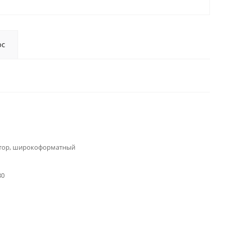
ос
тор, широкоформатный
80