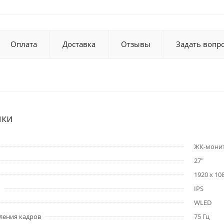
Оплата
Доставка
Отзывы
Задать вопр
ики
ЖК-мони
27"
1920 x 10
IPS
WLED
ления кадров
75 Гц