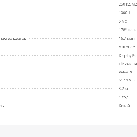
250 кд/м2
1000:1
5 мс
178° по г
ество цветов
16.7 млн
матовое
DisplayPo
Flicker-F
высоте
612.1 x 36
3.2 кг
1 год
ль
Китай