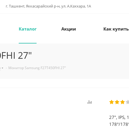
г. Ташкент, Яккасарайский р-н, ул. А.Каххара, 1А
Каталог
Акции
Как купить
FHI 27"
ы
-
Монитор Samsung F27T450FHI 27"
27", IPS, 
178°/178°