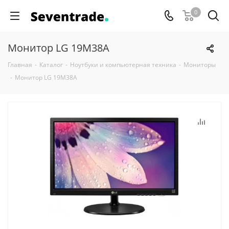
0
Монитор LG 19M38A
Главная
-
Каталог
-
Ноутбуки и компьютерная техника
-
Мониторы
-
Монитор LG 19M38A