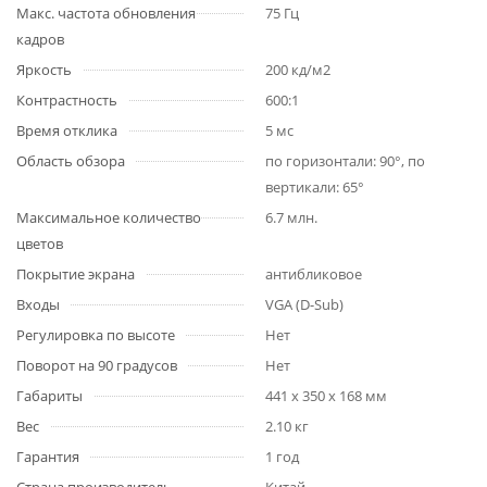
Макс. частота обновления
75 Гц
кадров
Яркость
200 кд/м2
Контрастность
600:1
Время отклика
5 мс
Область обзора
по горизонтали: 90°, по
вертикали: 65°
Максимальное количество
6.7 млн.
цветов
Покрытие экрана
антибликовое
Входы
VGA (D-Sub)
Регулировка по высоте
Нет
Поворот на 90 градусов
Нет
Габариты
441 x 350 x 168 мм
Вес
2.10 кг
Гарантия
1 год