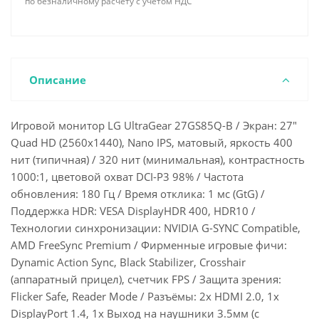
по безналичному расчету с учетом НДС
Описание
Игровой монитор LG UltraGear 27GS85Q-B / Экран: 27"
Quad HD (2560x1440), Nano IPS, матовый, яркость 400
нит (типичная) / 320 нит (минимальная), контрастность
1000:1, цветовой охват DCI-P3 98% / Частота
обновления: 180 Гц / Время отклика: 1 мс (GtG) /
Поддержка HDR: VESA DisplayHDR 400, HDR10 /
Технологии синхронизации: NVIDIA G-SYNC Compatible,
AMD FreeSync Premium / Фирменные игровые фичи:
Dynamic Action Sync, Black Stabilizer, Crosshair
(аппаратный прицел), счетчик FPS / Защита зрения:
Flicker Safe, Reader Mode / Разъёмы: 2x HDMI 2.0, 1x
DisplayPort 1.4, 1x Выход на наушники 3.5мм (с