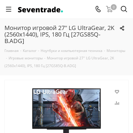
0
Монитор игровой 27'' LG UltraGear, 2K
(2560x1440), IPS, 180 Гц [27GS85Q-
B.ADG]
Главная
-
Каталог
-
Ноутбуки и компьютерная техника
-
Мониторы
-
Игровые мониторы
-
Монитор игровой 27'' LG UltraGear, 2K
(2560x1440), IPS, 180 Гц [27GS85Q-B.ADG]