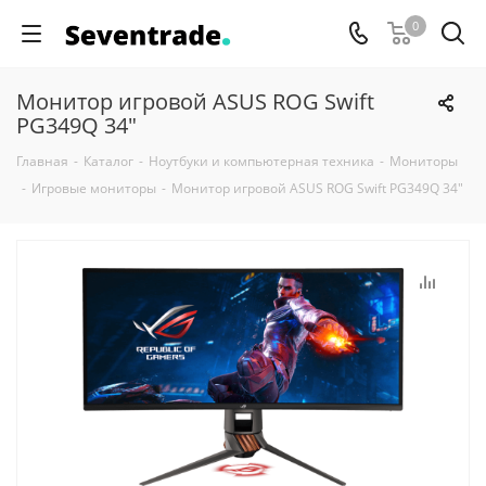
0
Монитор игровой ASUS ROG Swift
PG349Q 34"
Главная
-
Каталог
-
Ноутбуки и компьютерная техника
-
Мониторы
-
Игровые мониторы
-
Монитор игровой ASUS ROG Swift PG349Q 34"