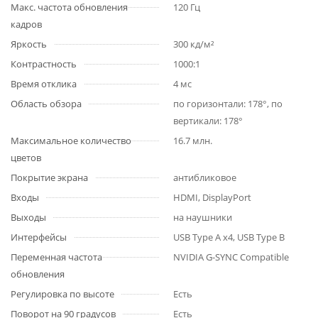
Макс. частота обновления
120 Гц
кадров
Яркость
300 кд/м²
Контрастность
1000:1
Время отклика
4 мс
Область обзора
по горизонтали: 178°, по
вертикали: 178°
Максимальное количество
16.7 млн.
цветов
Покрытие экрана
антибликовое
Входы
HDMI, DisplayPort
Выходы
на наушники
Интерфейсы
USB Type A x4, USB Type B
Переменная частота
NVIDIA G-SYNC Compatible
обновления
Регулировка по высоте
Есть
Поворот на 90 градусов
Есть