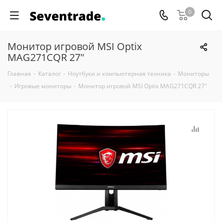
0
Монитор игровой MSI Optix
MAG271CQR 27"
Главная
-
Каталог
-
Ноутбуки и компьютерная техника
-
Мониторы
-
Игровые мониторы
-
Монитор игровой MSI Optix MAG271CQR 27"