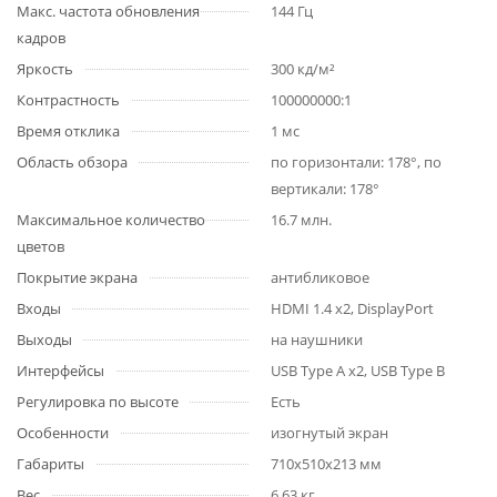
Макс. частота обновления
144 Гц
кадров
Яркость
300 кд/м²
Контрастность
100000000:1
Время отклика
1 мс
Область обзора
по горизонтали: 178°, по
вертикали: 178°
Максимальное количество
16.7 млн.
цветов
Покрытие экрана
антибликовое
Входы
HDMI 1.4 x2, DisplayPort
Выходы
на наушники
Интерфейсы
USB Type A x2, USB Type B
Регулировка по высоте
Есть
Особенности
изогнутый экран
Габариты
710x510x213 мм
Вес
6.63 кг