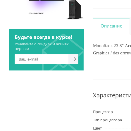
Описание
Будьте всегда в курсе!
Узнавайте о скидках и акциях
Моноблок 23.8" Ace
первым
Graphics / без опти
Характерист
Процессор
Тип процессора
Цвет