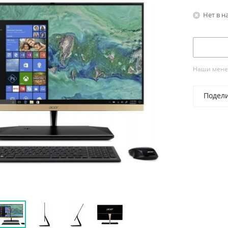
Нет в н
Наши менед
Подел