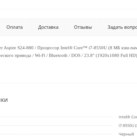
Оплата
Доставка
Отзывы
Задать вопр
r Aspire S24-880 / Процессор Intel® Core™ i7-8550U (8 МБ кэш-па
ческого привода / Wi-Fi / Bluetooth / DOS / 23.8" (1920x1080 Full 
ики
Intel® Co
i7-8550U 
Черный