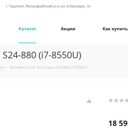
г. Ташкент, Яккасарайский р-н, ул. А.Каххара, 1А
Каталог
Акции
Как купить
 S24-880 (i7-8550U)
и
-
Моноблок 23.8" Acer Aspire S24-880 (i7-8550U)
18 59