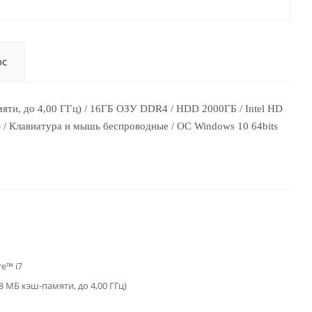
ос
мяти, до 4,00 ГГц) / 16ГБ ОЗУ DDR4 / HDD 2000ГБ / Intel HD
HD) / Клавиатура и мышь беспроводные / OC Windows 10 64bits
re™ i7
(8 МБ кэш-памяти, до 4,00 ГГц)