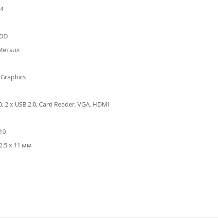
4
HDD
Металл
 Graphics
0, 2 x USB 2.0, Card Reader, VGA, HDMI
10
2.5 x 11 мм