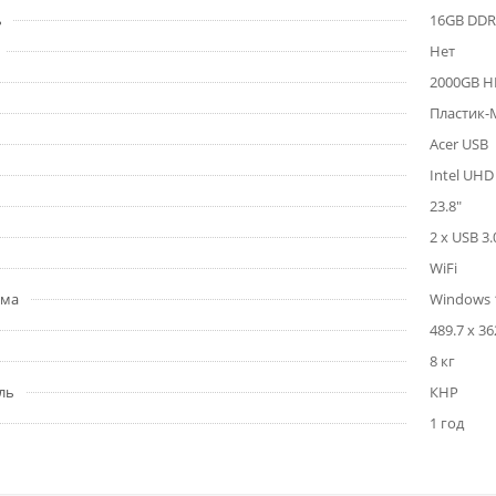
ь
16GB DDR
Нет
2000GB 
Пластик-
Acer USB
Intel UHD
23.8"
2 x USB 3.
WiFi
ема
Windows 
489.7 x 36
8 кг
ль
КНР
1 год