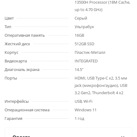
13500H Processor (18M Cache,
up to 4.70 GHz)
Цвет
Серый
Тип
Ультрабук
Оперативная память
16GB
Жесткий диск
512GB SSD
Корпус
Пластик-Металл
Видеокарта
INTEGRATED
Диагональ экрана
14.5"
Порты
HDMI, USB Type-C x2, 3.5 мм
jack (микрофон/аудио), USB
3.2 Gen2, Thunderbolt 4 x2
Интерфейсы
USB, Wi-Fi
Операционная система
Windows 11
Гарантия
1 год