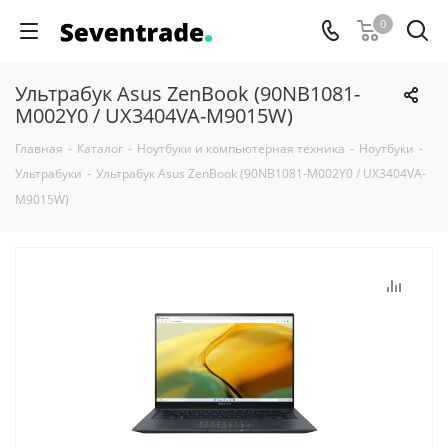
0
Ультрабук Asus ZenBook (90NB1081-
M002Y0 / UX3404VA-M9015W)
Главная
-
Каталог
-
Ноутбуки и компьютерная техника
-
Ноутбуки
-
Ультрабуки
-
Ультрабук Asus ZenBook (90NB1081-M002Y0 / UX3404VA-
M9015W)