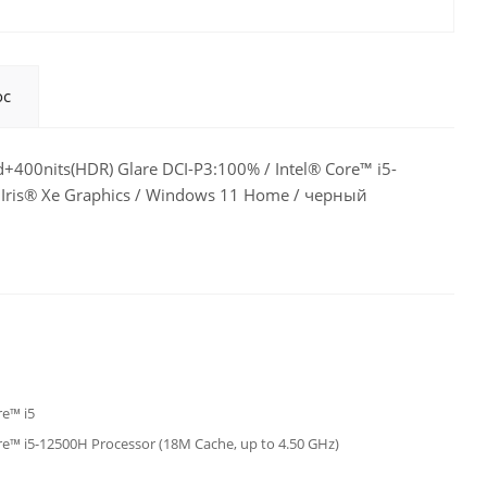
ос
00nits(HDR) Glare DCI-P3:100% / Intel® Core™ i5-
® Iris® Xe Graphics / Windows 11 Home / черный
re™ i5
re™ i5-12500H Processor (18M Cache, up to 4.50 GHz)