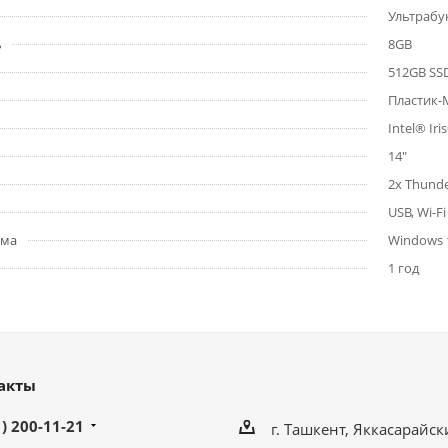
Ультрабу
ь
8GB
512GB SS
Пластик-
Intel® Iri
14"
2x Thunde
USB, Wi-Fi
ема
Windows 
1 год
акты
) 200-11-21
г. Ташкент, Яккасарайск