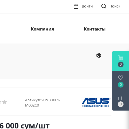
Войти
Поиск
Компания
Контакты
0
0
Артикул:
90NB0XL1-
0
M002C0
6 000
сум
/шт