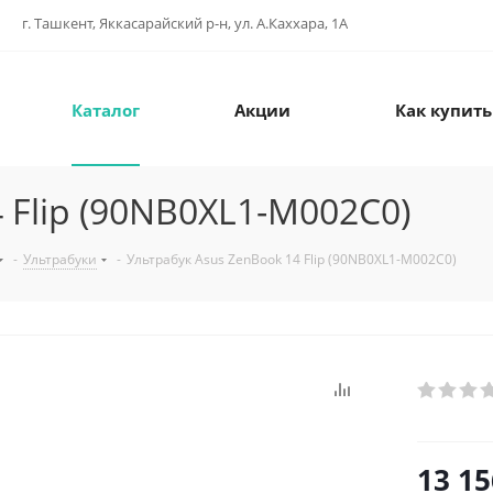
г. Ташкент, Яккасарайский р-н, ул. А.Каххара, 1А
Каталог
Акции
Как купить
 Flip (90NB0XL1-M002C0)
-
Ультрабуки
-
Ультрабук Asus ZenBook 14 Flip (90NB0XL1-M002C0)
13 15