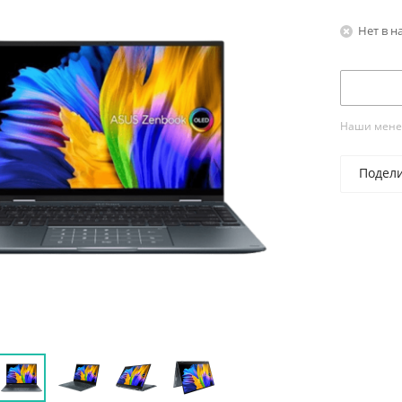
Нет в н
Наши менед
Подел