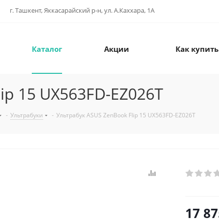
г. Ташкент, Яккасарайский р-н, ул. А.Каххара, 1А
Каталог
Акции
Как купить
ip 15 UX563FD-EZ026T
-
Ультрабуки
-
Ультрабук ASUS ZenBook Flip 15 UX563FD-EZ026T
17 87