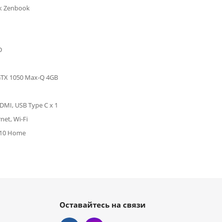
к Zenbook
D
GTX 1050 Max-Q 4GB
HDMI, USB Type C x 1
net, Wi-Fi
10 Home
Оставайтесь на связи