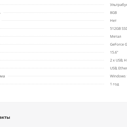
Ультрабу
ь
8GB
Нет
512GB SS
Метал
GeForce 
15.6"
2 x USB, 
USB, Ether
ема
Windows 
1 год
акты