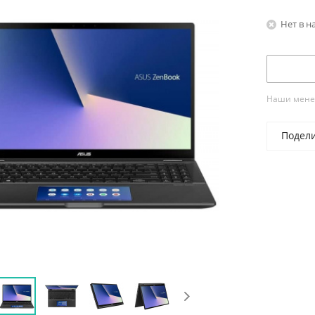
Нет в н
Наши менед
Подел