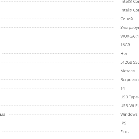
Intel® Co
Intel® Co
Синий
Ультрабу
я
WUXGA (19
ь
16GB
Нет
512GB SS
Металл
Встроенны
14"
USB Type-
USB, Wi-Fi
ема
Windows 
IPS
Есть