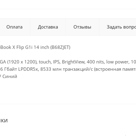
Оплата
Доставка
Отзывы
Задать вопр
Book X Flip G1i 14 inch (B68ZJET)
A (1920 x 1200), touch, IPS, BrightView, 400 nits, low power, 
/ 16 Гбайт LPDDR5x, 8533 млн транзакций/с (встроенная памят
 / Синий
ики