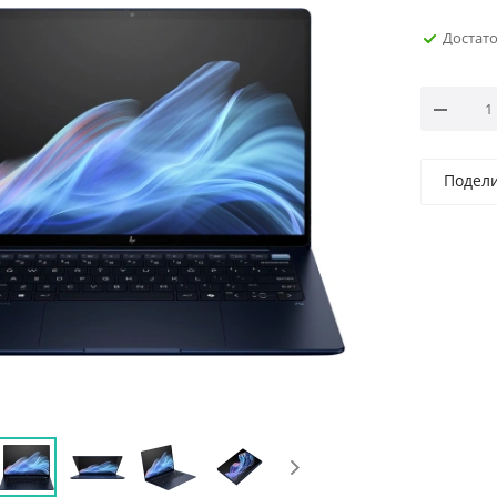
Достат
Подел