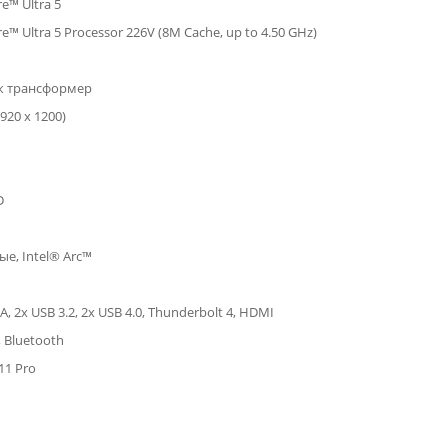
re™ Ultra 5
re™ Ultra 5 Processor 226V (8M Cache, up to 4.50 GHz)
к трансформер
20 x 1200)
D
е, Intel® Arc™
A, 2x USB 3.2, 2x USB 4.0, Thunderbolt 4, HDMI
, Bluetooth
11 Pro