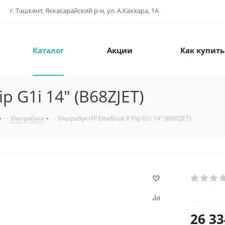
г. Ташкент, Яккасарайский р-н, ул. А.Каххара, 1А
Каталог
Акции
Как купить
ip G1i 14" (B68ZJET)
-
Ультрабуки
-
Ультрабук HP EliteBook X Flip G1i 14" (B68ZJET)
26 33