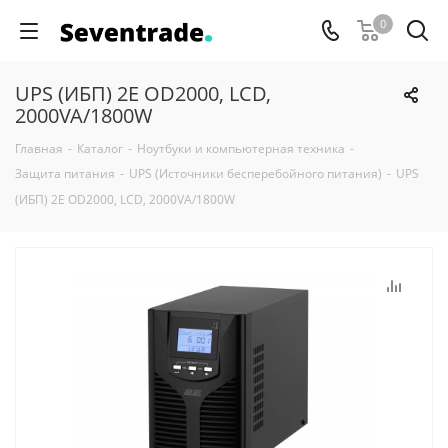
0
UPS (ИБП) 2E OD2000, LCD,
2000VA/1800W
Главная
-
Каталог
-
Ноутбуки и компьютерная техника
-
Защита питания
-
UPS (Источники бесперебойного питания)
-
UPS
(ИБП) 2E OD2000, LCD, 2000VA/1800W