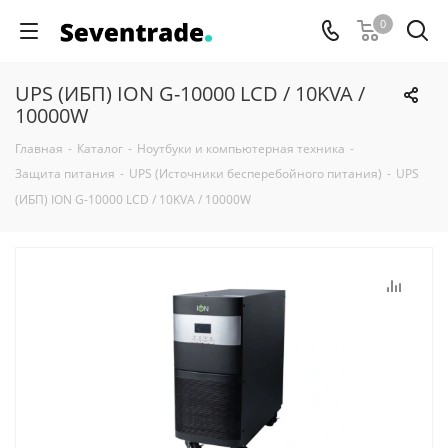
0
UPS (ИБП) ION G-10000 LCD / 10KVA /
10000W
Главная
-
Каталог
-
Ноутбуки и компьютерная техника
-
Защита питания
-
UPS (Источники бесперебойного питания)
-
UPS
(ИБП) ION G-10000 LCD / 10KVA / 10000W