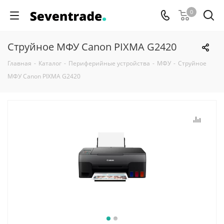
0
Струйное МФУ Canon PIXMA G2420
Главная
-
Каталог
-
Периферийные устройства
-
МФУ
-
Струйное
МФУ Canon PIXMA G2420