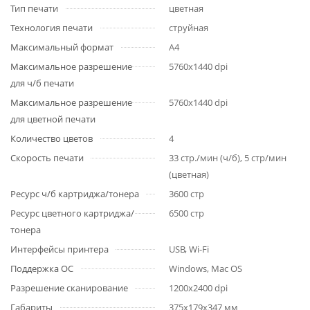
Тип печати
цветная
Технология печати
струйная
Максимальный формат
A4
Максимальное разрешение
5760x1440 dpi
для ч/б печати
Максимальное разрешение
5760x1440 dpi
для цветной печати
Количество цветов
4
Скорость печати
33 стр./мин (ч/б), 5 стр/мин
(цветная)
Ресурс ч/б картриджа/тонера
3600 стр
Ресурс цветного картриджа/
6500 стр
тонера
Интерфейсы принтера
USB, Wi-Fi
Поддержка ОС
Windows, Mac OS
Разрешение сканирование
1200x2400 dpi
Габариты
375х179х347 мм