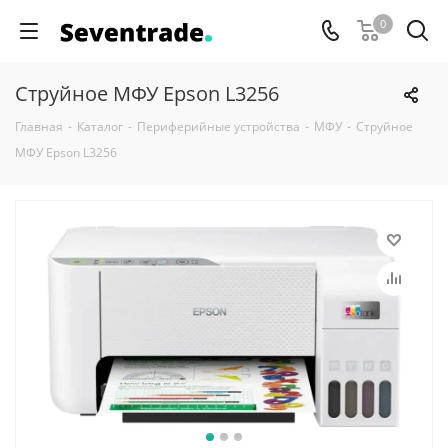
0
Струйное МФУ Epson L3256
Главная
-
Каталог
-
Периферийные устройства
-
МФУ
-
Струйное
МФУ Epson L3256