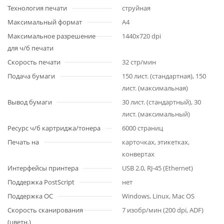
Технология печати
струйная
Максимальный формат
A4
Максимальное разрешение
1440x720 dpi
для ч/б печати
Скорость печати
32 стр/мин
Подача бумаги
150 лист. (стандартная), 150
лист. (максимальная)
Вывод бумаги
30 лист. (стандартный), 30
лист. (максимальный)
Ресурс ч/б картриджа/тонера
6000 страниц
Печать на
карточках, этикетках,
конвертах
Интерфейсы принтера
USB 2.0, RJ-45 (Ethernet)
Поддержка PostScript
нет
Поддержка ОС
Windows, Linux, Mac OS
Скорость сканирования
7 изобр/мин (200 dpi, ADF)
(цветн.)