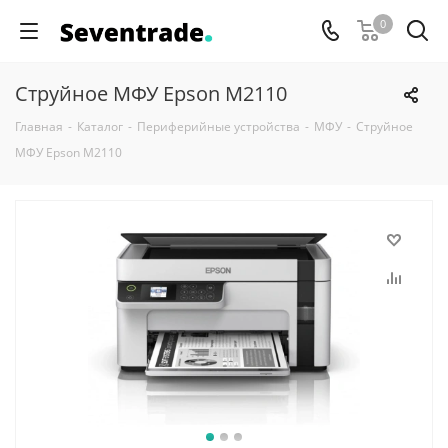
0
Струйное МФУ Epson M2110
Главная
-
Каталог
-
Периферийные устройства
-
МФУ
-
Струйное
МФУ Epson M2110