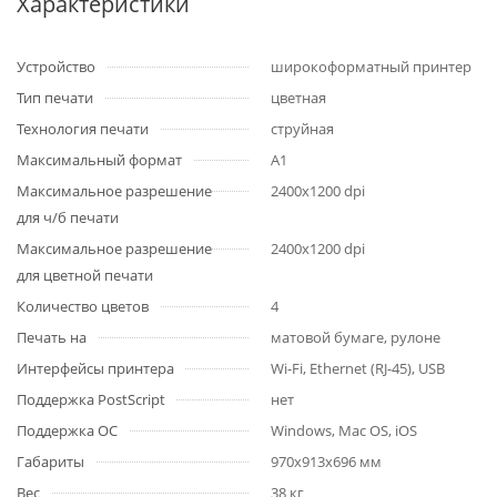
Характеристики
Устройство
широкоформатный принтер
Тип печати
цветная
Технология печати
струйная
Максимальный формат
A1
Максимальное разрешение
2400x1200 dpi
для ч/б печати
Максимальное разрешение
2400x1200 dpi
для цветной печати
Количество цветов
4
Печать на
матовой бумаге, рулоне
Интерфейсы принтера
Wi-Fi, Ethernet (RJ-45), USB
Поддержка PostScript
нет
Поддержка ОС
Windows, Mac OS, iOS
Габариты
970x913x696 мм
Вес
38 кг