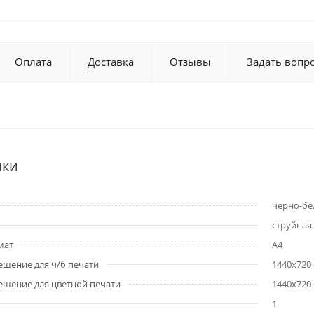
Оплата
Доставка
Отзывы
Задать вопр
ики
черно-бе
струйная
мат
A4
шение для ч/б печати
1440x720 
шение для цветной печати
1440x720 
1