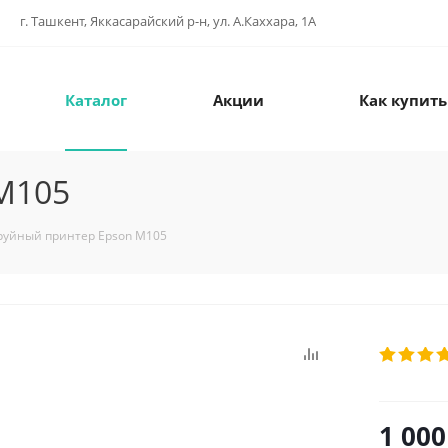
г. Ташкент, Яккасарайский р-н, ул. А.Каххара, 1А
Каталог
Акции
Как купить
M105
руйный принтер Epson M105
1 000