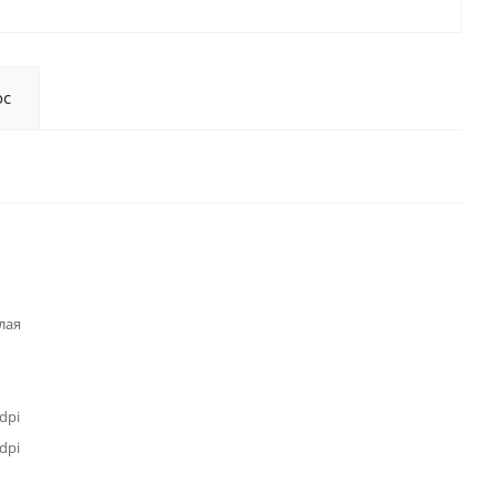
ос
лая
dpi
dpi