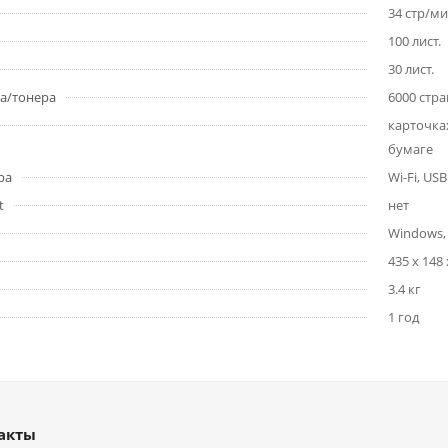
34 стр/м
100 лист.
30 лист.
жа/тонера
6000 стр
карточках
бумаге
ра
Wi-Fi, USB
t
нет
Windows,
435 x 148
3.4 кг
1 год
акты