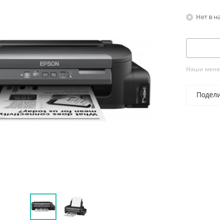
Нет в н
Наши менед
Подел