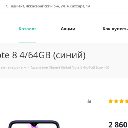
г. Ташкент, Яккасарайский р-н, ул. А.Каххара, 1А
Каталог
Акции
Как купить
e 8 4/64GB (синий)
ные телефоны
-
Смартфон Xiaomi Redmi Note 8 4/64GB (синий)
2 860