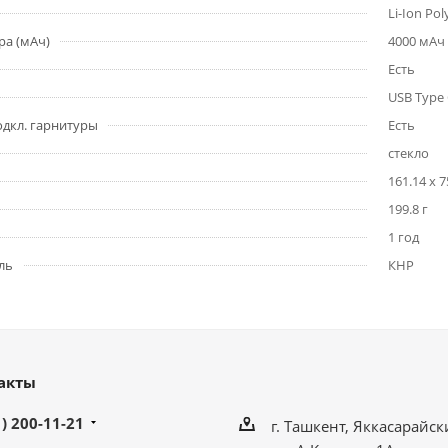
Li-Ion Po
ра (мАч)
4000 мАч
Есть
USB Type
одкл. гарнитуры
Есть
стекло
161.14 x 7
199.8 г
1 год
ль
КНР
акты
) 200-11-21
г. Ташкент, Яккасарайск