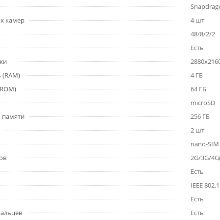
Snapdrag
х камер
4 шт
48/8/2/2
Есть
ки
2880x2160
 (RAM)
4 ГБ
(ROM)
64 ГБ
microSD
ы памяти
256 ГБ
2 шт
nano-SIM
ов
2G/3G/4G
Есть
IEEE 802.1
Есть
пальцев
Есть