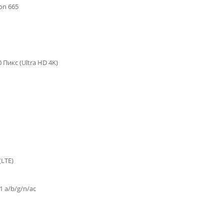
on 665
 Пикс (Ultra HD 4K)
(LTE)
1 a/b/g/n/ac