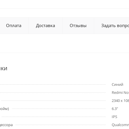
Оплата
Доставка
Отзывы
Задать вопр
ики
Синий
Redmi No
2340 x 10
дюйм)
6.3"
IPS
цессора
Qualcom