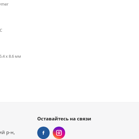
lymer
 C
5.4 x 8.6 мм
Оставайтесь на связи
ий р-н,