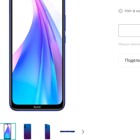
Нет в н
Наши менед
Подел