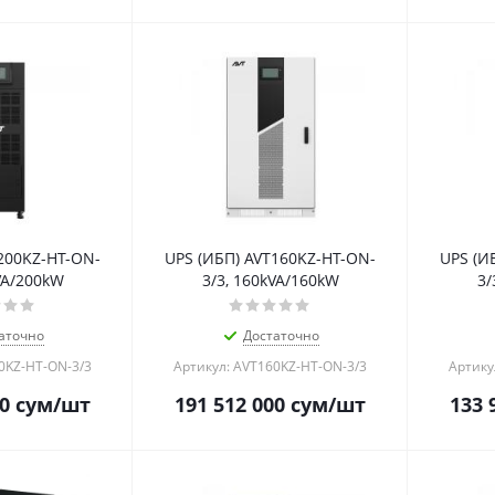
200KZ-HT-ON-
UPS (ИБП) AVT160KZ-HT-ON-
UPS (И
VA/200kW
3/3, 160kVA/160kW
3/
аточно
Достаточно
0KZ-HT-ON-3/3
Артикул: AVT160KZ-HT-ON-3/3
Артику
0
сум
/шт
191 512 000
сум
/шт
133 