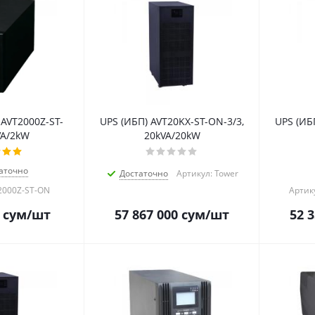
 AVT2000Z-ST-
UPS (ИБП) AVT20KX-ST-ON-3/3,
UPS (ИБ
VA/2kW
20kVA/20kW
аточно
Достаточно
Артикул: Tower
2000Z-ST-ON
Артик
сум
/шт
57 867 000
сум
/шт
52 3