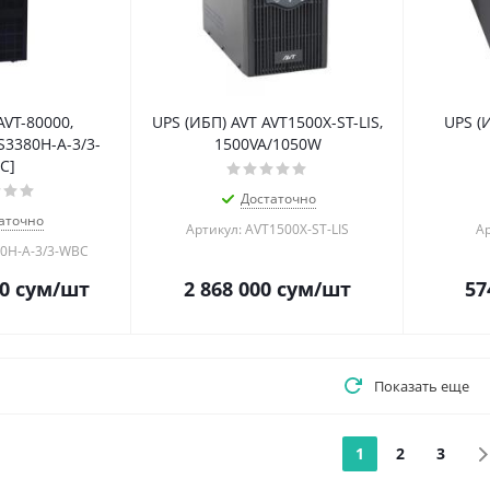
AVT-80000,
UPS (ИБП) AVT AVT1500X-ST-LIS,
UPS (И
S3380H-A-3/3-
1500VA/1050W
C]
Достаточно
аточно
Артикул: AVT1500X-ST-LIS
Ар
80H-A-3/3-WBC
0
сум
/шт
2 868 000
сум
/шт
57
Показать еще
1
2
3