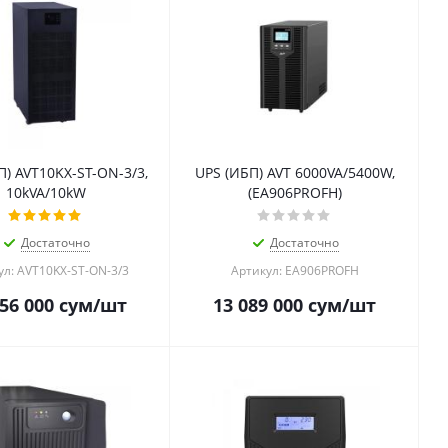
П) AVT10KX-ST-ON-3/3,
UPS (ИБП) AVT 6000VA/5400W,
10kVA/10kW
(EA906PROFH)
Достаточно
Достаточно
ул: AVT10KX-ST-ON-3/3
Артикул: EA906PROFH
56 000
сум
/шт
13 089 000
сум
/шт