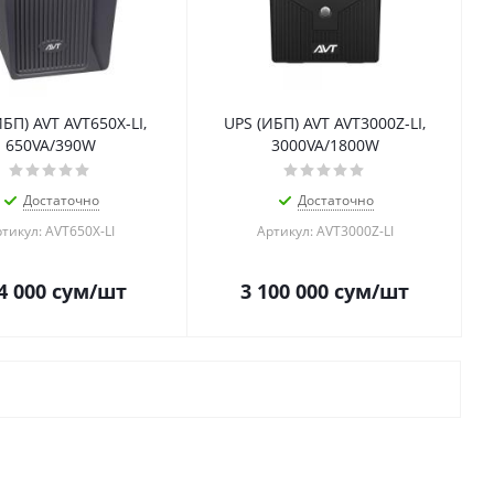
БП) AVT AVT650X-LI,
UPS (ИБП) AVT AVT3000Z-LI,
650VA/390W
3000VA/1800W
Достаточно
Достаточно
тикул: AVT650X-LI
Артикул: AVT3000Z-LI
4 000
сум
/шт
3 100 000
сум
/шт