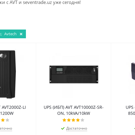
и с AVT и seventrade.uz уже сегодня!
д:
Avtech
 AVT2000Z-LI
UPS (ИБП) AVT AVT10000Z-SR-
UPS 
/1200W
ON, 10kVA/10kW
850
аточно
Достаточно