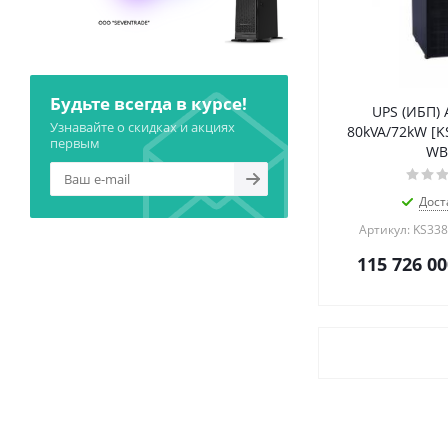
Будьте всегда в курсе!
UPS (ИБП) 
Узнавайте о скидках и акциях
80kVA/72kW [K
первым
WB
Дост
Артикул: KS33
115 726 00