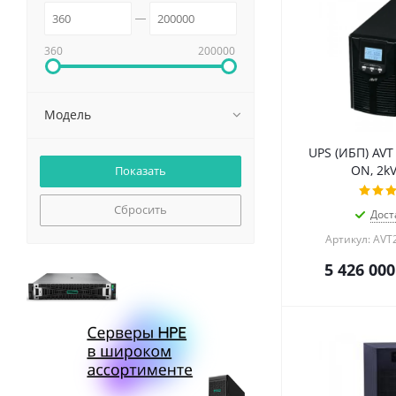
360
200000
Модель
UPS (ИБП) AVT
ON, 2k
Сбросить
Дост
Артикул: AVT
5 426 000