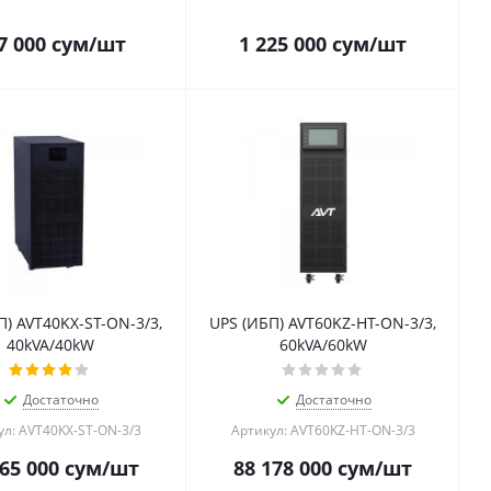
7 000
сум
/шт
1 225 000
сум
/шт
П) AVT40KX-ST-ON-3/3,
UPS (ИБП) AVT60KZ-HT-ON-3/3,
40kVA/40kW
60kVA/60kW
Достаточно
Достаточно
ул: AVT40KX-ST-ON-3/3
Артикул: AVT60KZ-HT-ON-3/3
65 000
сум
/шт
88 178 000
сум
/шт