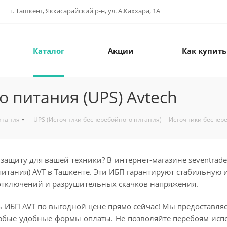
г. Ташкент, Яккасарайский р-н, ул. А.Каххара, 1А
Каталог
Акции
Как купить
 питания (UPS) Avtech
итания
-
UPS (Источники бесперебойного питания)
-
Источники беспере
защиту для вашей техники? В интернет-магазине seventrad
итания) AVT в Ташкенте. Эти ИБП гарантируют стабильную 
 отключений и разрушительных скачков напряжения.
ь ИБП AVT по выгодной цене прямо сейчас! Мы предоставля
юбые удобные формы оплаты. Не позволяйте перебоям исп