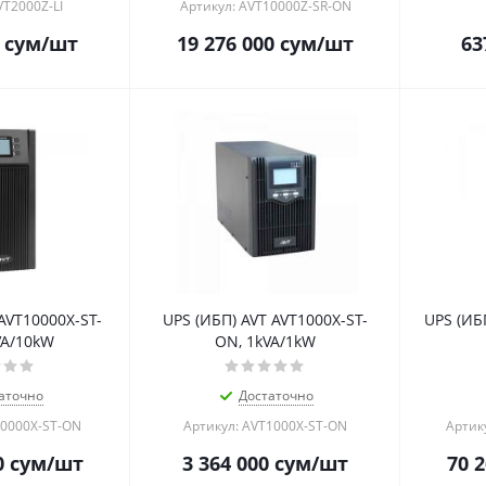
VT2000Z-LI
Артикул: AVT10000Z-SR-ON
сум
/шт
19 276 000
сум
/шт
63
AVT10000X-ST-
UPS (ИБП) AVT AVT1000X-ST-
UPS (ИБ
VA/10kW
ON, 1kVA/1kW
аточно
Достаточно
10000X-ST-ON
Артикул: AVT1000X-ST-ON
Артик
0
сум
/шт
3 364 000
сум
/шт
70 2