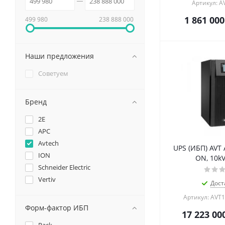
Артикул: A
1 861 000
499 980
238 888 000
Наши предложения
Советуем
Бренд
2E
APC
Avtech
UPS (ИБП) AVT 
ION
ON, 10k
Schneider Electric
Vertiv
Дост
Артикул: AVT
Форм-фактор ИБП
17 223 00