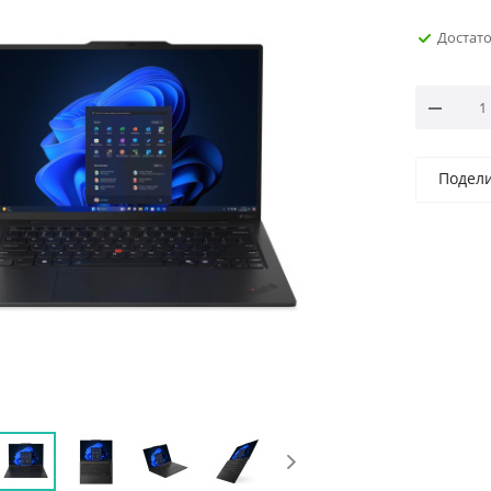
Достат
Подел