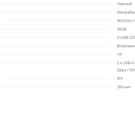
Черный
Ультрабу
я
WUXGA (19
ь
32GB
512GB SS
Встроенны
14"
2 x USB-A 
Gbps / PD
IPS
500 нит