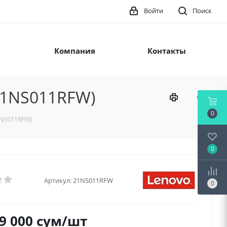
Войти
Поиск
Компания
Контакты
(21NS011RFW)
0
21NS011RFW)
0
Артикул:
21NS011RFW
0
9 000
сум
/шт