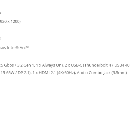
к
20 x 1200)
D
е, Intel® Arc™
(5 Gbps / 3.2 Gen 1, 1 x Always On), 2 x USB-C (Thunderbolt 4 / USB4 40
 15-65W / DP 2.1), 1 x HDMI 2.1 (4K/60Hz), Audio Combo Jack (3.5mm)