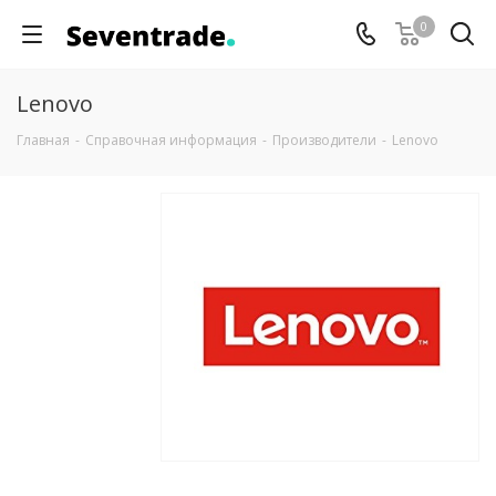
0
Lenovo
Главная
-
Справочная информация
-
Производители
-
Lenovo