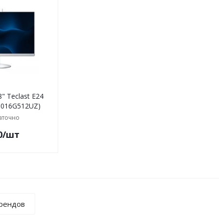
" Teclast E24
0016G512UZ)
аточно
0
/шт
брендов