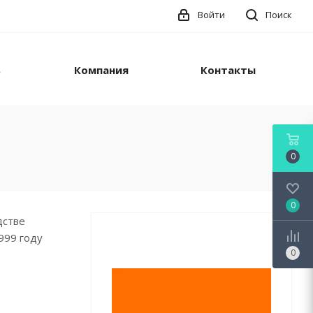
Войти
Поиск
ь
Компания
Контакты
0
0
дстве
999 году
0