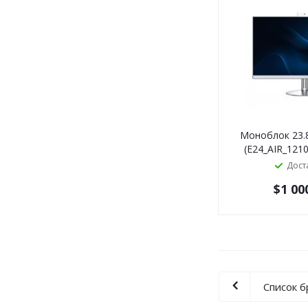
Моноблок 23.8
(E24_AIR_121
Дост
$
1 00
Список 